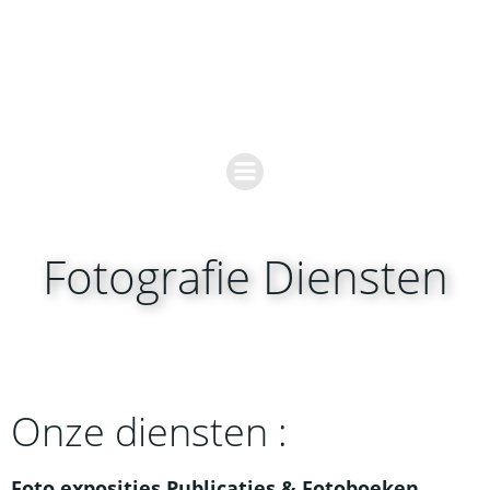
Ga
naar
de
inhoud
Fotografie Diensten
Onze diensten :
Foto exposities Publicaties & Fotoboeken